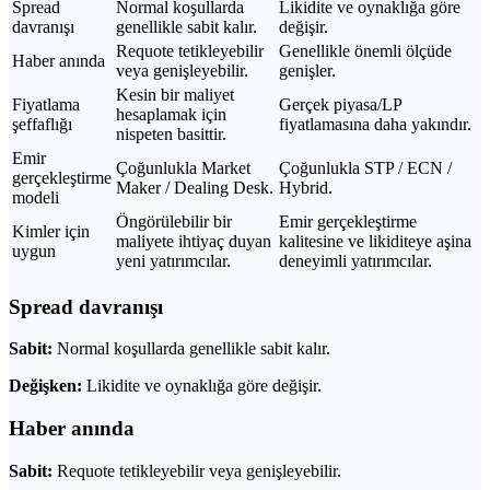
Spread
Normal koşullarda
Likidite ve oynaklığa göre
davranışı
genellikle sabit kalır.
değişir.
Requote tetikleyebilir
Genellikle önemli ölçüde
Haber anında
veya genişleyebilir.
genişler.
Kesin bir maliyet
Fiyatlama
Gerçek piyasa/LP
hesaplamak için
şeffaflığı
fiyatlamasına daha yakındır.
nispeten basittir.
Emir
Çoğunlukla Market
Çoğunlukla STP / ECN /
gerçekleştirme
Maker / Dealing Desk.
Hybrid.
modeli
Öngörülebilir bir
Emir gerçekleştirme
Kimler için
maliyete ihtiyaç duyan
kalitesine ve likiditeye aşina
uygun
yeni yatırımcılar.
deneyimli yatırımcılar.
Spread davranışı
Sabit:
Normal koşullarda genellikle sabit kalır.
Değişken:
Likidite ve oynaklığa göre değişir.
Haber anında
Sabit:
Requote tetikleyebilir veya genişleyebilir.