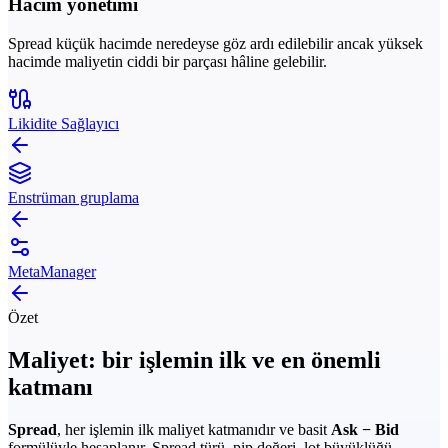
Hacim yönetimi
Spread küçük hacimde neredeyse göz ardı edilebilir ancak yüksek
hacimde maliyetin ciddi bir parçası hâline gelebilir.
Likidite Sağlayıcı
Enstrüman gruplama
MetaManager
Özet
Maliyet: bir işlemin ilk ve en önemli
katmanı
Spread
, her işlemin ilk maliyet katmanıdır ve basit
Ask − Bid
formülüyle hesaplanır. Spread türü, pip değeri, lot büyüklüğü,