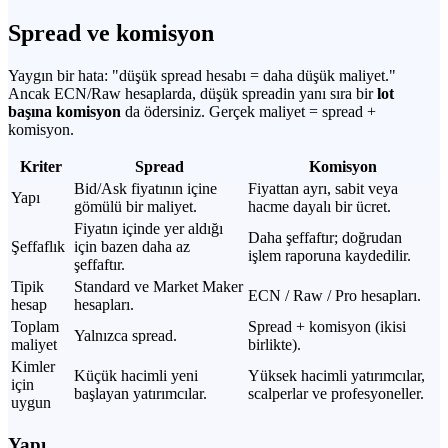
Spread ve komisyon
Yaygın bir hata: "düşük spread hesabı = daha düşük maliyet."
Ancak ECN/Raw hesaplarda, düşük spreadin yanı sıra bir
lot
başına komisyon
da ödersiniz. Gerçek maliyet = spread +
komisyon.
Kriter
Spread
Komisyon
Bid/Ask fiyatının içine
Fiyattan ayrı, sabit veya
Yapı
gömülü bir maliyet.
hacme dayalı bir ücret.
Fiyatın içinde yer aldığı
Daha şeffaftır; doğrudan
Şeffaflık
için bazen daha az
işlem raporuna kaydedilir.
şeffaftır.
Tipik
Standard ve Market Maker
ECN / Raw / Pro hesapları.
hesap
hesapları.
Toplam
Spread + komisyon (ikisi
Yalnızca spread.
maliyet
birlikte).
Kimler
Küçük hacimli yeni
Yüksek hacimli yatırımcılar,
için
başlayan yatırımcılar.
scalperlar ve profesyoneller.
uygun
Yapı