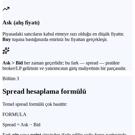
Ask (alış fiyatı)
Piyasadaki satıcıların kabul etmeye razı olduğu en düşük fiyattır.
Buy
tuşuna bastığınızda emriniz bu fiyattan gerçekleşir.
Ask > Bid
her zaman geçerlidir; bu fark — spread — pratikte
broker/LP gelirinin ve yatırımcının giriş maliyetinin bir parçasıdır.
Bölüm 3
Spread hesaplama formülü
Temel spread formülü çok basittir:
FORMULA
Spread = Ask − Bid
Fark
pip
veya
point
cinsinden ifade edilir; çoğu forex paritesinde