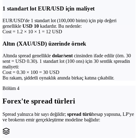
1 standart lot EUR/USD için maliyet
EUR/USD'de 1 standart lot (100,000 birim) için pip değeri
genellikle
USD 10
kadardır. Bu nedenle:
Cost = 1.2 × 10 × 1 = 12 USD
Altın (XAU/USD) üzerinde örnek
Altında spread genellikle
dolar/sent
cinsinden ifade edilir (örn. 30
sent = USD 0.30). 1 standart lot (100 ons) için 30 sentlik spreadin
maliyeti:
Cost = 0.30 × 100 = 30 USD
Bu rakam, şiddetli oynaklık anında birkaç katına çıkabilir.
Bölüm 4
Forex'te spread türleri
Spread yalnızca bir sayı değildir;
spread türü
hesap yapısına, LP'ye
ve brokerın emir gerçekleştirme modeline bağlıdır: