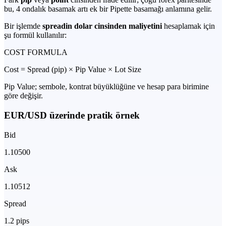
bu, 4 ondalık basamak artı ek bir Pipette basamağı anlamına gelir.
Bir işlemde
spreadin dolar cinsinden maliyetini
hesaplamak için
şu formül kullanılır:
COST FORMULA
Cost = Spread (pip) × Pip Value × Lot Size
Pip Value; sembole, kontrat büyüklüğüne ve hesap para birimine
göre değişir.
EUR/USD üzerinde pratik örnek
Bid
1.10500
Ask
1.10512
Spread
1.2 pips