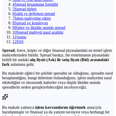
4
Spread hesaplama formülü
5
Spread türleri
6
Sabit ve değişken spread
7
İşlem maliyetine etkisi
8
Spread ve komisyon
9
Haber ve likidite anında spread
10
Spread maliyeti nasıl azaltılır
11
Sonuç
12
SSS
Spread
, forex, kripto ve diğer finansal piyasalardaki en temel işlem
maliyetlerinden biridir. Spread basitçe, bir enstrümanın piyasadaki
belirli bir andaki
alış fiyatı (Ask) ile satış fiyatı (Bid) arasındaki
fark
anlamına gelir.
Bu makalede eğitici bir şekilde spreadin ne olduğunu, spreadin nasıl
hesaplandığını, hangi türlerinin bulunduğunu, işlem maliyetini nasıl
etkilediğini ve ekonomik haberler veya düşük likidite anında
spreadlerin neden genişleyebileceğini inceleyeceğiz.
Bu makale yalnızca
işlem kavramlarını öğretmek
amacıyla
hazırlanmıştır ve finansal ya da yatırım tavsiyesi veya herhangi bir