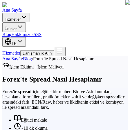
Ana Sayfa
Hizmetler
Ürünler
Blog
Hakkımızda
SSS
TR
Hizmetler
Danışmanlık Alın
Ana Sayfa
/
Blog
/
Forex'te Spread Nasıl Hesaplanır
İşlem Eğitimi · İşlem Maliyeti
Forex'te Spread Nasıl Hesaplanır
Forex'te
spread
için eğitici bir rehber: Bid ve Ask tanımları,
hesaplama formülleri, pratik örnekler,
sabit ve değişken spreadler
arasındaki fark, ECN/Raw, haber ve likiditenin etkisi ve komisyon
ile spread arasındaki fark.
Eğitici makale
~10 dk okuma