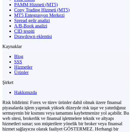
PAMM Hizmeti (MT5)
Copy Trading Hizmeti (MT5)
MT5 Entegrasyon Merkezi
Spread gelir analizi
A/B-Book analizi
CID tespiti
Drawdown eklentisi
Kaynaklar
Blog
SSS
Hizmetler
Ürünler
Şirket
Hakkımızda
Risk bildirimi: Forex ve türev ürünler dahil olmak üzere finansal
piyasalarda işlem yapmak yüksek düzeyde risk taşır ve yatırdığınız
sermayenin bir kısmını veya tamamını kaybetmenize yol açabilir. Bu
web sitesi, brokerlik ve finansal işletmelere teknik ve altyapı
hizmetleri sunar; son müşterilere yönelik bir broker veya finansal
hizmet sağlayıcısı olarak faaliyet GÖSTERMEZ. Herhangi bir