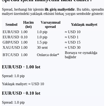
Spread, herhangi bir işlemin
ilk giriş maliyetidir
. Bu tablo, spreadin
maliyet üzerindeki yaklaşık etkisini birkaç yaygın sembolde gösterir:
Hacim
Varsayımsal
Sembol
Yaklaşık maliyet
(lot)
spread
EUR/USD
1.00
1.0 pip
≈ USD 10
EUR/USD
0.10
1.0 pip
≈ USD 1
GBP/USD
1.00
1.5 pip
≈ USD 15
XAU/USD
1.00
30 sent
≈ USD 30
Borsaya ve oynaklığa
BTC/USD
1.00
Onlarca dolar*
bağlıdır
EUR/USD
·
1.00
lot
Spread:
1.0 pip
Yaklaşık maliyet:
≈ USD 10
EUR/USD
·
0.10
lot
Spread:
1.0 pip