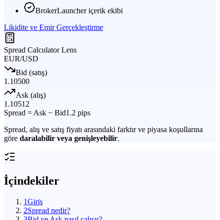
BrokerLauncher içerik ekibi
Likidite ve Emir Gerçekleştirme
Spread Calculator Lens
EUR/USD
Bid (satış)
1.10500
Ask (alış)
1.10512
Spread = Ask − Bid
1.2 pips
Spread, alış ve satış fiyatı arasındaki farktır ve piyasa koşullarına
göre
daralabilir veya genişleyebilir
.
İçindekiler
1
Giriş
2
Spread nedir?
3
Bid ve Ask nasıl çalışır?