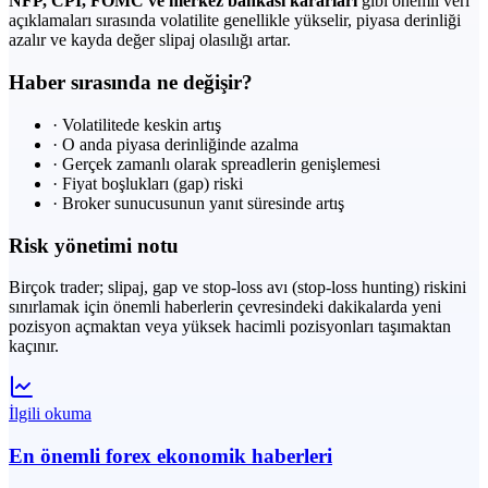
NFP, CPI, FOMC ve merkez bankası kararları
gibi önemli veri
açıklamaları sırasında volatilite genellikle yükselir, piyasa derinliği
azalır ve kayda değer slipaj olasılığı artar.
Haber sırasında ne değişir?
·
Volatilitede keskin artış
·
O anda piyasa derinliğinde azalma
·
Gerçek zamanlı olarak spreadlerin genişlemesi
·
Fiyat boşlukları (gap) riski
·
Broker sunucusunun yanıt süresinde artış
Risk yönetimi notu
Birçok trader; slipaj, gap ve stop-loss avı (stop-loss hunting) riskini
sınırlamak için önemli haberlerin çevresindeki dakikalarda yeni
pozisyon açmaktan veya yüksek hacimli pozisyonları taşımaktan
kaçınır.
İlgili okuma
En önemli forex ekonomik haberleri