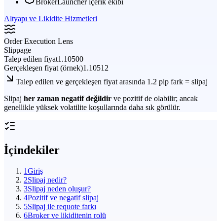
BrokerLauncher içerik ekibi
Altyapı ve Likidite Hizmetleri
Order Execution Lens
Slippage
Talep edilen fiyat
1.10500
Gerçekleşen fiyat (örnek)
1.10512
Talep edilen ve gerçekleşen fiyat arasında 1.2 pip fark = slipaj
Slipaj
her zaman negatif değildir
ve pozitif de olabilir; ancak
genellikle yüksek volatilite koşullarında daha sık görülür.
İçindekiler
1
Giriş
2
Slipaj nedir?
3
Slipaj neden oluşur?
4
Pozitif ve negatif slipaj
5
Slipaj ile requote farkı
6
Broker ve likiditenin rolü