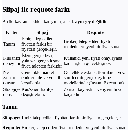
Slipaj ile requote farkı
Bu iki kavram sıklıkla karıştırılır, ancak
aynı şey değildir
.
Kriter
Slipaj
Requote
Emir, talep edilen
Broker, talep edilen fiyatı
Tanım
fiyattan farklı bir
reddeder ve yeni bir fiyat sunar.
fiyattan gerçekleşir.
İşlem gerçekleşir;
Kullanıcı
Kullanıcı yeni fiyatı onaylayana
yalnızca gerçekleşme
deneyimi
kadar işlem gerçekleşmez.
fiyatı talepten farklıdır.
Ne
Genellikle market
Genellikle eski platformlarda veya
zaman
emirlerinde ve volatil
sınırlı emir gerçekleştirme
oluşur
koşullarda.
modellerinde (Instant Execution).
Stratejiye
Kâr/zararı hafifçe
Zaman kaybedilir ve işlem fırsatı
etkisi
değiştirebilir.
kaçabilir.
Tanım
Slippage:
Emir, talep edilen fiyattan farklı bir fiyattan gerçekleşir.
Requote:
Broker, talep edilen fiyatı reddeder ve yeni bir fiyat sunar.