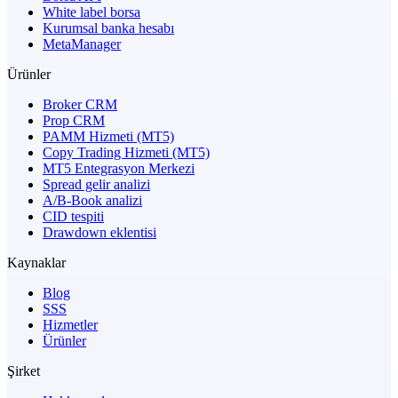
White label borsa
Kurumsal banka hesabı
MetaManager
Ürünler
Broker CRM
Prop CRM
PAMM Hizmeti (MT5)
Copy Trading Hizmeti (MT5)
MT5 Entegrasyon Merkezi
Spread gelir analizi
A/B-Book analizi
CID tespiti
Drawdown eklentisi
Kaynaklar
Blog
SSS
Hizmetler
Ürünler
Şirket