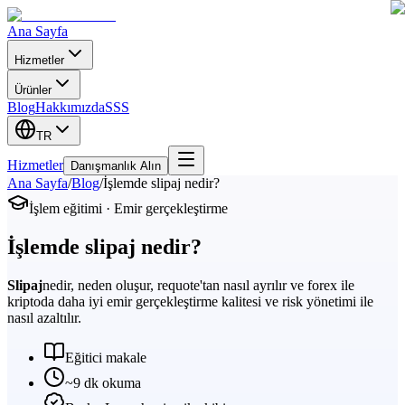
Ana Sayfa
Hizmetler
Ürünler
Blog
Hakkımızda
SSS
TR
Hizmetler
Danışmanlık Alın
Ana Sayfa
/
Blog
/
İşlemde slipaj nedir?
İşlem eğitimi · Emir gerçekleştirme
İşlemde slipaj nedir?
Slipaj
nedir, neden oluşur, requote'tan nasıl ayrılır ve forex ile
kriptoda daha iyi emir gerçekleştirme kalitesi ve risk yönetimi ile
nasıl azaltılır.
Eğitici makale
~9 dk okuma