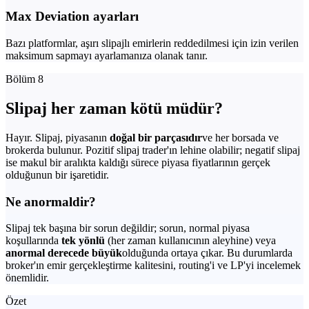
Max Deviation ayarları
Bazı platformlar, aşırı slipajlı emirlerin reddedilmesi için izin verilen
maksimum sapmayı ayarlamanıza olanak tanır.
Bölüm 8
Slipaj her zaman kötü müdür?
Hayır. Slipaj, piyasanın
doğal bir parçasıdır
ve her borsada ve
brokerda bulunur. Pozitif slipaj trader'ın lehine olabilir; negatif slipaj
ise makul bir aralıkta kaldığı sürece piyasa fiyatlarının gerçek
olduğunun bir işaretidir.
Ne anormaldir?
Slipaj tek başına bir sorun değildir; sorun, normal piyasa
koşullarında
tek yönlü
(her zaman kullanıcının aleyhine) veya
anormal derecede büyük
olduğunda ortaya çıkar. Bu durumlarda
broker'ın emir gerçekleştirme kalitesini, routing'i ve LP'yi incelemek
önemlidir.
Özet