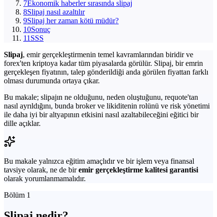
7
Ekonomik haberler sırasında slipaj
8
Slipaj nasıl azaltılır
9
Slipaj her zaman kötü müdür?
10
Sonuç
11
SSS
Slipaj
, emir gerçekleştirmenin temel kavramlarından biridir ve
forex'ten kriptoya kadar tüm piyasalarda görülür. Slipaj, bir emrin
gerçekleşen fiyatının, talep gönderildiği anda görülen fiyattan farklı
olması durumunda ortaya çıkar.
Bu makale; slipajın ne olduğunu, neden oluştuğunu, requote'tan
nasıl ayrıldığını, bunda broker ve likiditenin rolünü ve risk yönetimi
ile daha iyi bir altyapının etkisini nasıl azaltabileceğini eğitici bir
dille açıklar.
Bu makale yalnızca eğitim amaçlıdır ve bir işlem veya finansal
tavsiye olarak, ne de bir
emir gerçekleştirme kalitesi garantisi
olarak yorumlanmamalıdır.
Bölüm 1
Slipaj nedir?