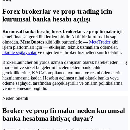
Forex brokerlar ve prop trading için
kurumsal banka hesabı açılışı
Kurumsal banka hesabı
,
forex brokerlar
ve
prop firmalar
için
temel finansal gerekliliklerden biridir. Aktif bir kurumsal hesap
olmadan,
MetaQuotes
gibi kilit partnerlerle —
MetaTrader
gibi
işlem platformları için — etkileşim, teknik uzmanlara ödemeler,
likidite sağlayıcılar
ve diğer temel broker hizmetleri sınırlı olabilir.
BrokerLauncher bu yolda uzman danışman olarak hareket eder — iş
modelini ve şirket belgelerini incelemekten bankacılık
gerekliliklerine, KYC/Compliance uyumuna ve resmi ödemelerin
hazırlanmasına kadar. Hesabın açılması nihai olarak banka veya
ödeme sağlayıcı tarafından gerçekleştirilir ve onların politikalarına
ve incelemesine bağlıdır.
Neden önemli
Broker ve prop firmalar neden kurumsal
banka hesabına ihtiyaç duyar?