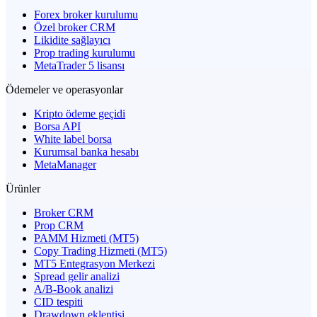
Forex broker kurulumu
Özel broker CRM
Likidite sağlayıcı
Prop trading kurulumu
MetaTrader 5 lisansı
Ödemeler ve operasyonlar
Kripto ödeme geçidi
Borsa API
White label borsa
Kurumsal banka hesabı
MetaManager
Ürünler
Broker CRM
Prop CRM
PAMM Hizmeti (MT5)
Copy Trading Hizmeti (MT5)
MT5 Entegrasyon Merkezi
Spread gelir analizi
A/B-Book analizi
CID tespiti
Drawdown eklentisi