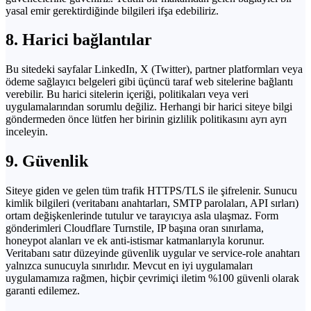
yasal emir gerektirdiğinde bilgileri ifşa edebiliriz.
8. Harici bağlantılar
Bu sitedeki sayfalar LinkedIn, X (Twitter), partner platformları veya
ödeme sağlayıcı belgeleri gibi üçüncü taraf web sitelerine bağlantı
verebilir. Bu harici sitelerin içeriği, politikaları veya veri
uygulamalarından sorumlu değiliz. Herhangi bir harici siteye bilgi
göndermeden önce lütfen her birinin gizlilik politikasını ayrı ayrı
inceleyin.
9. Güvenlik
Siteye giden ve gelen tüm trafik HTTPS/TLS ile şifrelenir. Sunucu
kimlik bilgileri (veritabanı anahtarları, SMTP parolaları, API sırları)
ortam değişkenlerinde tutulur ve tarayıcıya asla ulaşmaz. Form
gönderimleri Cloudflare Turnstile, IP başına oran sınırlama,
honeypot alanları ve ek anti-istismar katmanlarıyla korunur.
Veritabanı satır düzeyinde güvenlik uygular ve service-role anahtarı
yalnızca sunucuyla sınırlıdır. Mevcut en iyi uygulamaları
uygulamamıza rağmen, hiçbir çevrimiçi iletim %100 güvenli olarak
garanti edilemez.