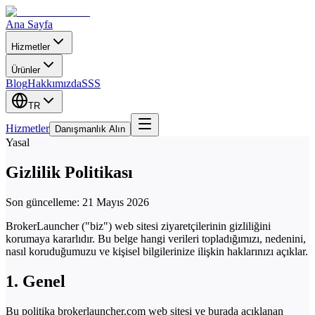
Ana Sayfa
Hizmetler
Ürünler
Blog
Hakkımızda
SSS
TR
Hizmetler
Danışmanlık Alın
Yasal
Gizlilik Politikası
Son güncelleme
:
21 Mayıs 2026
BrokerLauncher ("biz") web sitesi ziyaretçilerinin gizliliğini
korumaya kararlıdır. Bu belge hangi verileri topladığımızı, nedenini,
nasıl koruduğumuzu ve kişisel bilgilerinize ilişkin haklarınızı açıklar.
1. Genel
Bu politika brokerlauncher.com web sitesi ve burada açıklanan