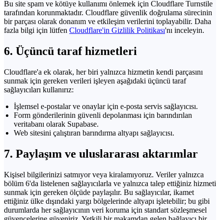
Bu site spam ve kötüye kullanımı önlemek için Cloudflare Turnstile
tarafından korunmaktadır. Cloudflare güvenlik doğrulama sürecinin
bir parçası olarak donanım ve etkileşim verilerini toplayabilir. Daha
fazla bilgi için lütfen
Cloudflare'in Gizlilik Politikası
'nı inceleyin.
6. Üçüncü taraf hizmetleri
Cloudflare'a ek olarak, her biri yalnızca hizmetin kendi parçasını
sunmak için gereken verileri işleyen aşağıdaki üçüncü taraf
sağlayıcıları kullanırız:
İşlemsel e-postalar ve onaylar için e-posta servis sağlayıcısı.
Form gönderilerinin güvenli depolanması için barındırılan
veritabanı olarak Supabase.
Web sitesini çalıştıran barındırma altyapı sağlayıcısı.
7. Paylaşım ve uluslararası aktarımlar
Kişisel bilgilerinizi satmıyor veya kiralamıyoruz. Veriler yalnızca
bölüm 6'da listelenen sağlayıcılarla ve yalnızca talep ettiğiniz hizmeti
sunmak için gereken ölçüde paylaşılır. Bu sağlayıcılar, ikamet
ettiğiniz ülke dışındaki yargı bölgelerinde altyapı işletebilir; bu gibi
durumlarda her sağlayıcının veri koruma için standart sözleşmesel
güvencelerine güveniriz. Yetkili bir makamdan gelen bağlayıcı bir