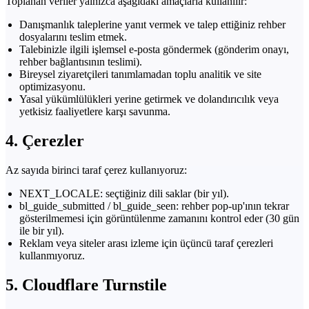
Toplanan veriler yalnızca aşağıdaki amaçlarla kullanılır:
Danışmanlık taleplerine yanıt vermek ve talep ettiğiniz rehber
dosyalarını teslim etmek.
Talebinizle ilgili işlemsel e-posta göndermek (gönderim onayı,
rehber bağlantısının teslimi).
Bireysel ziyaretçileri tanımlamadan toplu analitik ve site
optimizasyonu.
Yasal yükümlülükleri yerine getirmek ve dolandırıcılık veya
yetkisiz faaliyetlere karşı savunma.
4. Çerezler
Az sayıda birinci taraf çerez kullanıyoruz:
NEXT_LOCALE: seçtiğiniz dili saklar (bir yıl).
bl_guide_submitted / bl_guide_seen: rehber pop-up'ının tekrar
gösterilmemesi için görüntülenme zamanını kontrol eder (30 gün
ile bir yıl).
Reklam veya siteler arası izleme için üçüncü taraf çerezleri
kullanmıyoruz.
5. Cloudflare Turnstile