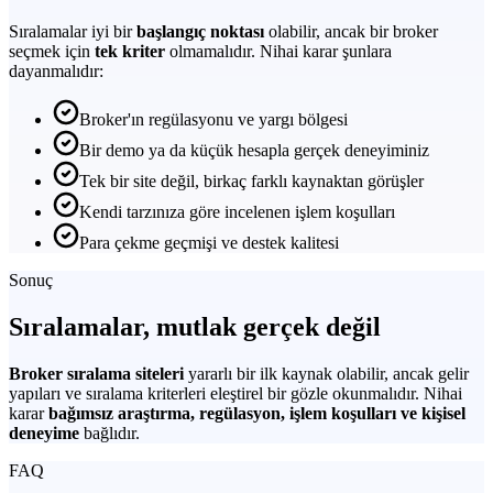
Sıralamalar iyi bir
başlangıç noktası
olabilir, ancak bir broker
seçmek için
tek kriter
olmamalıdır. Nihai karar şunlara
dayanmalıdır:
Broker'ın regülasyonu ve yargı bölgesi
Bir demo ya da küçük hesapla gerçek deneyiminiz
Tek bir site değil, birkaç farklı kaynaktan görüşler
Kendi tarzınıza göre incelenen işlem koşulları
Para çekme geçmişi ve destek kalitesi
Sonuç
Sıralamalar, mutlak gerçek değil
Broker sıralama siteleri
yararlı bir ilk kaynak olabilir, ancak gelir
yapıları ve sıralama kriterleri eleştirel bir gözle okunmalıdır. Nihai
karar
bağımsız araştırma, regülasyon, işlem koşulları ve kişisel
deneyime
bağlıdır.
FAQ