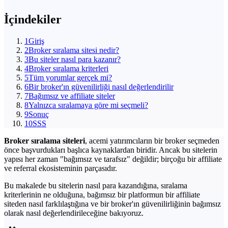
İçindekiler
1
Giriş
2
Broker sıralama sitesi nedir?
3
Bu siteler nasıl para kazanır?
4
Broker sıralama kriterleri
5
Tüm yorumlar gerçek mi?
6
Bir broker'ın güvenilirliği nasıl değerlendirilir
7
Bağımsız ve affiliate siteler
8
Yalnızca sıralamaya göre mi seçmeli?
9
Sonuç
10
SSS
Broker sıralama siteleri
, acemi yatırımcıların bir broker seçmeden
önce başvurdukları başlıca kaynaklardan biridir. Ancak bu sitelerin
yapısı her zaman "bağımsız ve tarafsız" değildir; birçoğu bir affiliate
ve referral ekosisteminin parçasıdır.
Bu makalede bu sitelerin nasıl para kazandığına, sıralama
kriterlerinin ne olduğuna, bağımsız bir platformun bir affiliate
siteden nasıl farklılaştığına ve bir broker'ın güvenilirliğinin bağımsız
olarak nasıl değerlendirileceğine bakıyoruz.