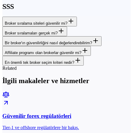
SSS
Broker sıralama siteleri güvenilir mi?
Broker sıralamaları gerçek mi?
Bir broker'ın güvenilirliğini nasıl değerlendirebilirim?
Affiliate programı olan brokerlar güvenilir mi?
En önemli tek broker seçim kriteri nedir?
Related
İlgili makaleler ve hizmetler
Güvenilir forex regülatörleri
Tier-1 ve offshore regülatörlere bir bakış.