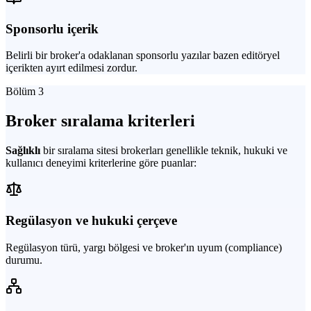
Sponsorlu içerik
Belirli bir broker'a odaklanan sponsorlu yazılar bazen editöryel
içerikten ayırt edilmesi zordur.
Bölüm 3
Broker sıralama kriterleri
Sağlıklı
bir sıralama sitesi brokerları genellikle teknik, hukuki ve
kullanıcı deneyimi kriterlerine göre puanlar:
Regülasyon ve hukuki çerçeve
Regülasyon türü, yargı bölgesi ve broker'ın uyum (compliance)
durumu.