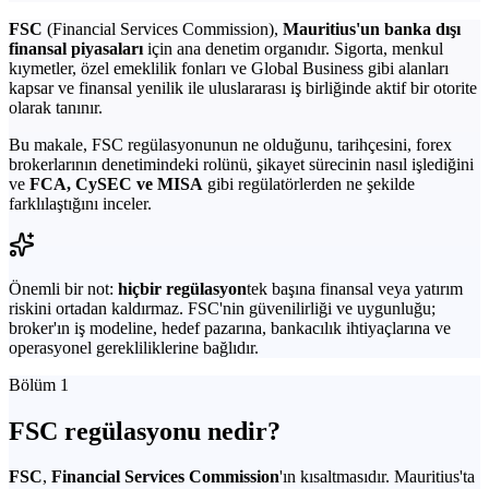
FSC
(Financial Services Commission),
Mauritius'un banka dışı
finansal piyasaları
için ana denetim organıdır. Sigorta, menkul
kıymetler, özel emeklilik fonları ve Global Business gibi alanları
kapsar ve finansal yenilik ile uluslararası iş birliğinde aktif bir otorite
olarak tanınır.
Bu makale, FSC regülasyonunun ne olduğunu, tarihçesini, forex
brokerlarının denetimindeki rolünü, şikayet sürecinin nasıl işlediğini
ve
FCA, CySEC ve MISA
gibi regülatörlerden ne şekilde
farklılaştığını inceler.
Önemli bir not:
hiçbir regülasyon
tek başına finansal veya yatırım
riskini ortadan kaldırmaz. FSC'nin güvenilirliği ve uygunluğu;
broker'ın iş modeline, hedef pazarına, bankacılık ihtiyaçlarına ve
operasyonel gerekliliklerine bağlıdır.
Bölüm 1
FSC regülasyonu nedir?
FSC
,
Financial Services Commission
'ın kısaltmasıdır. Mauritius'ta