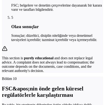
FSC; belgelere ve denetim çerçevelerine dayanarak bir karara
varır ve tarafları bilgilendirir.
5
Olası sonuçlar
Sonuçlar; düzeltici, disiplin niteliğinde veya denetimsel
tavsiyeleri içerebilir; tazminat içerebilir veya içermeyebilir.
This section is
purely educational
and does not replace legal
advice. A complaint does not always lead to compensation; the
outcome depends on the documents, case conditions, and the
relevant authority's decision.
Bölüm 10
FSC&apos;nin önde gelen küresel
regülatörlerle karşılaştırması
Bu tablo, bir otoritenin diğerinden üstün olduğu iddiası değil;