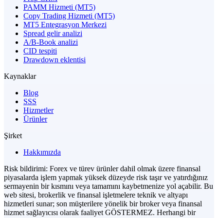
PAMM Hizmeti (MT5)
Copy Trading Hizmeti (MT5)
MT5 Entegrasyon Merkezi
Spread gelir analizi
A/B-Book analizi
CID tespiti
Drawdown eklentisi
Kaynaklar
Blog
SSS
Hizmetler
Ürünler
Şirket
Hakkımızda
Risk bildirimi: Forex ve türev ürünler dahil olmak üzere finansal
piyasalarda işlem yapmak yüksek düzeyde risk taşır ve yatırdığınız
sermayenin bir kısmını veya tamamını kaybetmenize yol açabilir. Bu
web sitesi, brokerlik ve finansal işletmelere teknik ve altyapı
hizmetleri sunar; son müşterilere yönelik bir broker veya finansal
hizmet sağlayıcısı olarak faaliyet GÖSTERMEZ. Herhangi bir