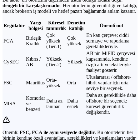
dengeli bir karşılaştırmadır
. Her otoritenin güvenilirliği ve katılığı,
ancak brokerın iş modeli ve hedef pazarı bağlamında anlam kazanır.
Yargı
Küresel
Denetim
Regülatör
Önemli not
bölgesi
tanınırlık
katılığı
Çok
En katı çerçeve; ciddi
Birleşik
Çok
FCA
yüksek
sermaye ve raporlama
Krallık
yüksek
(Tier-1)
gereklilikleriyle.
AB'nin MiFID çerçevesi
Kıbrıs /
Yüksek
kapsamında, kendine
CySEC
Yüksek
AB
(Tier-2)
özgü artı ve eksileriyle
faaliyet gösterir.
Uluslararası / offshore-
Orta-
FSC
Mauritius
Orta
hibrit yapılar için orta
yüksek
seviye bir seçenek.
Daha az gereklilikle daha
Komorlar
Daha az
Daha
offshore bir seçenek;
MISA
ve
tanınan
esnek
küresel güvenilirlik
benzeri
değişkendir.
Önemli:
FSC, FCA ile aynı seviyede değildir
. Bu otoritelerin her
birinin kendine özgü avantajları, gereklilikleri ve kısıtlamaları vardır