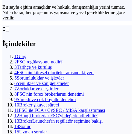
Bu sayfa eğitim amaçlıdır ve hukuki danışmanlığın yerini tutmaz.
Nihai karar, her projenin iş yapısına ve yasal gerekliliklerine göre
verilir.
İçindekiler
1
Giriş
2
FSC regülasyonu nedir?
3
Tarihçe ve kuruluş
4
FSC'nin küresel otoriteler arasındaki yeri
5
Sorumluluklar ve işlevler
6
Yenilikler ve son gelişmeler
7
Zorluklar ve eleştiriler
8
FSC'nin forex brokerlarını denetimi
9
Sürekli ve çok boyutlu denetim
10
Broker şikayet süreci
11
FSC ile FCA / CySEC / MISA karşılaştırması
12
Hangi brokerlar FSC'yi değerlendirebilir?
13
BrokerLauncher'ın regülatör seçimine bakışı
14
Sonuç
15
Uzman sorular