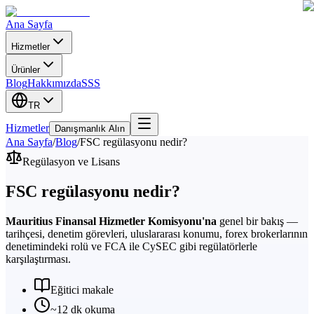
Ana Sayfa
Hizmetler
Ürünler
Blog
Hakkımızda
SSS
TR
Hizmetler
Danışmanlık Alın
Ana Sayfa
/
Blog
/
FSC regülasyonu nedir?
Regülasyon ve Lisans
FSC regülasyonu nedir?
Mauritius Finansal Hizmetler Komisyonu'na
genel bir bakış —
tarihçesi, denetim görevleri, uluslararası konumu, forex brokerlarının
denetimindeki rolü ve FCA ile CySEC gibi regülatörlerle
karşılaştırması.
Eğitici makale
~12 dk okuma