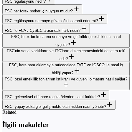
FSC regülasyonu nedir?
FSC her forex broker için uygun mudur?
FSC regülasyonu sermaye güvenliğini garanti eder mi?
FSC ile FCA / CySEC arasındaki fark nedir?
FSC, forex brokerlarına sermaye ve şeffaflık gerekliliklerini nasıl
uygular?
FSC'nin sanal varlıkların ve ITO'ların düzenlenmesindeki denetim rolü
nedir?
FSC, kara para aklamayla mücadelede FATF ve IOSCO ile nasıl iş
birliği yapar?
FSC, özel emeklilik fonlarının istikrarlı ve güvenli olmasını nasıl sağlar?
FSC, geleneksel offshore regülatörlerden nasıl farklıdır?
FSC, yapay zeka gibi gelişmekte olan riskleri nasıl yönetir?
Related
İlgili makaleler