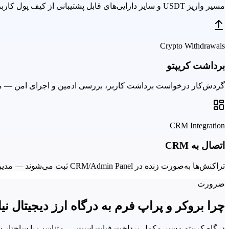
مسیر واریز USDT و سایر دارایی‌های قابل پشتیبانی از کیف پول کاربر به Wallet داخلی بروکر یا پراپ — یکپارچه با Client Cabinet.
Crypto Withdrawals
برداشت کریپتو
گردش‌کار درخواست برداشت کاربر، بررسی ادمین و اجرای امن — متناسب با قواعد Multisignature و
CRM Integration
اتصال به CRM
تراکنش‌ها به‌صورت زنده در CRM/Admin Panel ثبت می‌شوند — مدیریت متمرکز، گزارش‌گیری و صورت‌مغایرت‌گیری از یک محیط.
ضرورت
چرا بروکر و پراپ فرم به درگاه ارز دیجیتال نیا
درگاه کریپتو مسیر مکمل پرداخت فیات است — متناسب با ساختار سر