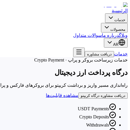
الرئيسية
خدمات
محصولات
وبلاگ
درباره ما
سوالات متداول
AR
خدمات
دریافت مشاوره
خدمات زیرساخت بروکر و پراپ · Crypto Payment
درگاه پرداخت ارز دیجیتال
راه‌اندازی مسیر واریز و برداشت کریپتو برای بروکرهای فارکس و پراپ فرم‌ها — اتصال به CRM، مدیریت تراکنش‌ها، کنترل برداشت با ltisignature
مشاهده قابلیت‌ها
دریافت مشاوره درگاه کریپتو
USDT Payments
Crypto Deposits
Withdrawals