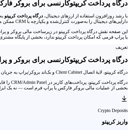
درگاه پرداخت کریپتوکارنسی برای بروکر فار
با رشد روزافزون استفاده از ارزهای دیجیتال،
درگاه پرداخت کریپتو
به
دارایی‌های دیجیتال را به‌صورت کنترل‌شده و یکپارچه با CRM ممکن می‌کند و تجربهٔ پرداخت کاربر را بهبود می‌دهد.
یا پراپ فرمی که امکان پرداخت کریپتو ندارد، بخشی از پایگاه مشتری ب
تعریف
درگاه پرداخت کریپتوکارنسی برای بروکر و پ
درگاه کریپتو، لایهٔ اتصال Client Cabinet و بک‌اند بروکر/پراپ به جریان واریز و برداشت ارز دیجیتال است — یکپارچه با CRM و گزارش‌های مالی.
درگاه پرداخت کریپتو، پرداخت‌های کاربر در CRM/Admin Panel را قابل مدیریت می‌کند و از دارایی‌های دیجیتالی مانند
بخشی از عملیات مالی بروکر فارکس یا پراپ فرم است — نه یک ابزار جداگانه — و باید با Wallet، Ledger و سی
Crypto Deposits
واریز کریپتو